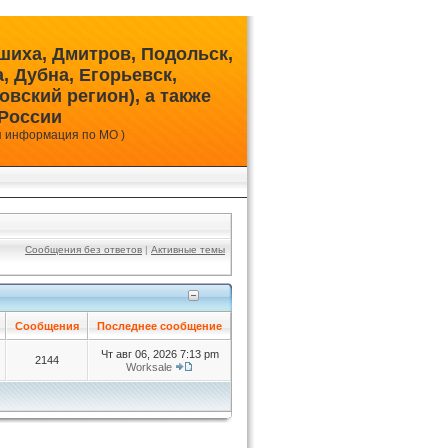
шиха, Дмитров, Подольск,
 Дубна, Егорьевск,
вский регион), а также
 России
я информация по МО )
Сообщения без ответов
|
Активные темы
Сообщения
Последнее сообщение
Чт авг 06, 2026 7:13 pm
2144
Worksale